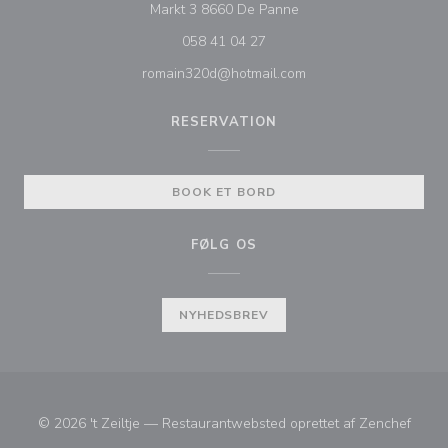
((åbner i et nyt vindue))
Markt 3 8660 De Panne
058 41 04 27
romain320d@hotmail.com
RESERVATION
BOOK ET BORD
FØLG OS
NYHEDSBREV
((åbne
© 2026 't Zeiltje — Restaurantwebsted oprettet af
Zenchef