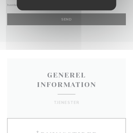
hvordan vi behandler dine data, se vores
privatlivspolitik
.
GENEREL
INFORMATION
TJENESTER