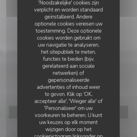
'Noodzakelijke' cookies zijn
verplicht en worden standaard
geïnstalleerd. Andere
optionele cookies vereisen uw
toestemming. Deze optionele
cookies worden gebruikt om
uw navigatie te analyseren,
het sitepubliek te meten,
functies te bieden (bijv.
gerelateerd aan sociale
netwerken) of
BRASSERIE
•
DE PANNE
gepersonaliseerde
advertenties of inhoud weer
't Zeiltje
te geven. Klik op 'OK,
accepteer alle', 'Weiger alle' of
'Personaliseer' om uw
RESERVEER EEN TAFEL
voorkeuren te beheren. U kunt
uw keuzes op elk moment
wijzigen door op het
cookiepictogram linksonder op