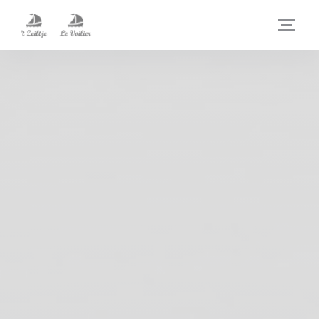
Πίνακας διαχείρισης "Μπισκότων" (Cookies)