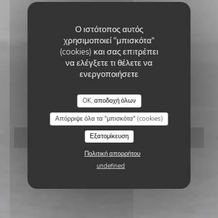
Ο ιστότοπος αυτός
χρησιμοποιεί "μπισκότα"
(cookies) και σας επιτρέπει
να ελέγξετε τι θέλετε να
ενεργοποιήσετε
ΜΠΡΑΣΕΡΊ
•
DE PANNE
OK, αποδοχή όλων
't Zeiltje
Απόρριψε όλα τα "μπισκότα" (cookies)
Εξατομίκευση
ΚΆΝΤΕ ΚΡΆΤΗΣΗ ΤΡΑΠΕΖΙΟΎ
Πολιτική απορρήτου
undefined